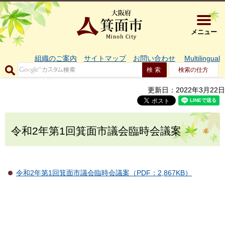
大阪府箕面市 
メニュー
組織のご案内
サイトマップ
お問い合わせ
Multilingual
検索の仕方
更新日：2022年3月22日
令和2年第1回箕面市議会臨時会議案
令和2年第1回箕面市議会臨時会議案（PDF：2,867KB）