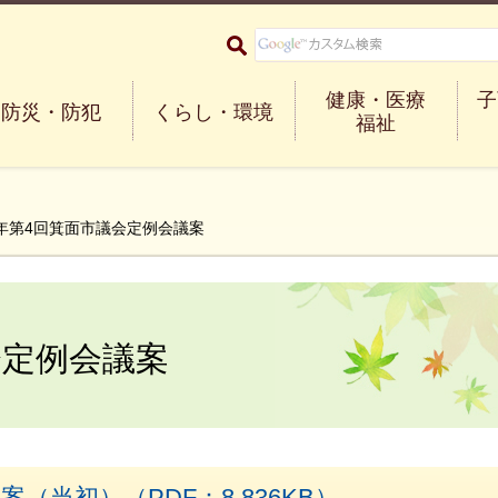
大阪府箕面市 Minoh City
健康・医療
子
防災・防犯
くらし・環境
福祉
5年第4回箕面市議会定例会議案
会定例会議案
（当初）（PDF：8,836KB）