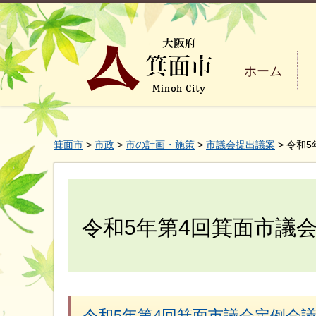
ホーム
箕面市
>
市政
>
市の計画・施策
>
市議会提出議案
> 令和
令和5年第4回箕面市議
令和5年第4回箕面市議会定例会議案