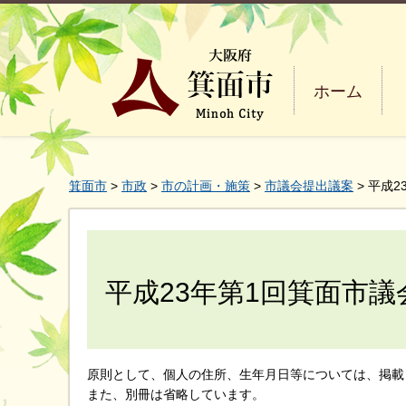
ホーム
箕面市
>
市政
>
市の計画・施策
>
市議会提出議案
> 平成
平成23年第1回箕面市
原則として、個人の住所、生年月日等については、掲載
また、別冊は省略しています。