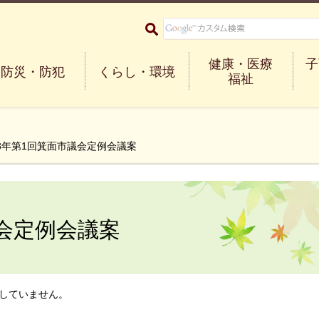
大阪府箕面市 Minoh City
健康・医療
子
防災・防犯
くらし・環境
福祉
23年第1回箕面市議会定例会議案
議会定例会議案
していません。