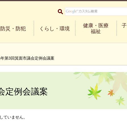
大阪府箕面市 Minoh City
健康・医療
子
防災・防犯
くらし・環境
福祉
26年第3回箕面市議会定例会議案
議会定例会議案
していません。