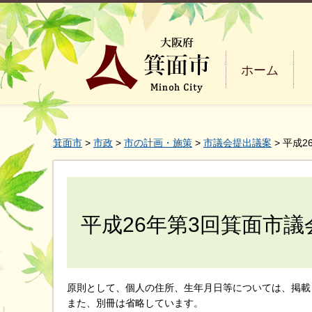
ホーム
箕面市
>
市政
>
市の計画・施策
>
市議会提出議案
> 平成
平成26年第3回箕面市
原則として、個人の住所、生年月日等については、掲載
また、別冊は省略しています。