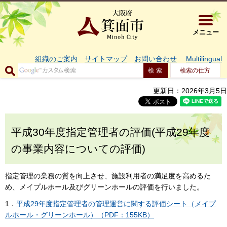
大阪府箕面市 
メニュー
組織のご案内
サイトマップ
お問い合わせ
Multilingual
検索の仕方
更新日：2026年3月5日
平成30年度指定管理者の評価(平成29年度
の事業内容についての評価)
指定管理の業務の質を向上させ、施設利用者の満足度を高めるた
め、メイプルホール及びグリーンホールの評価を行いました。
1．
平成29年度指定管理者の管理運営に関する評価シート（メイプ
ルホール・グリーンホール）（PDF：155KB）