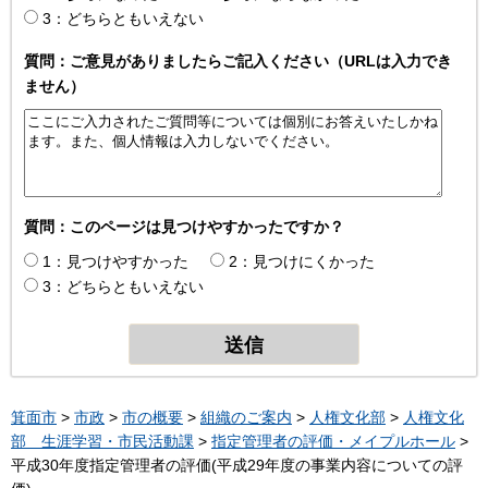
3：どちらともいえない
質問：ご意見がありましたらご記入ください（URLは入力でき
ません）
質問：このページは見つけやすかったですか？
1：見つけやすかった
2：見つけにくかった
3：どちらともいえない
箕面市
>
市政
>
市の概要
>
組織のご案内
>
人権文化部
>
人権文化
部 生涯学習・市民活動課
>
指定管理者の評価・メイプルホール
>
平成30年度指定管理者の評価(平成29年度の事業内容についての評