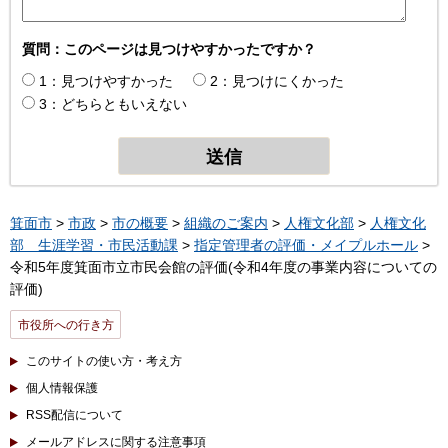
質問：このページは見つけやすかったですか？
1：見つけやすかった
2：見つけにくかった
3：どちらともいえない
箕面市
>
市政
>
市の概要
>
組織のご案内
>
人権文化部
>
人権文化
部 生涯学習・市民活動課
>
指定管理者の評価・メイプルホール
>
令和5年度箕面市立市民会館の評価(令和4年度の事業内容についての
評価)
市役所への行き方
このサイトの使い方・考え方
個人情報保護
RSS配信について
メールアドレスに関する注意事項