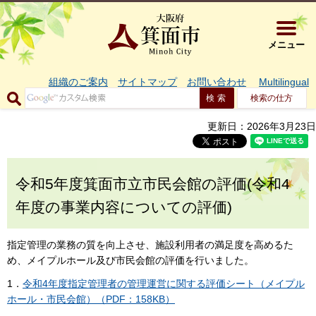
大阪府箕面市 
メニュー
組織のご案内
サイトマップ
お問い合わせ
Multilingual
検索の仕方
更新日：2026年3月23日
令和5年度箕面市立市民会館の評価(令和4
年度の事業内容についての評価)
指定管理の業務の質を向上させ、施設利用者の満足度を高めるた
め、メイプルホール及び市民会館の評価を行いました。
1．
令和4年度指定管理者の管理運営に関する評価シート（メイプル
ホール・市民会館）（PDF：158KB）