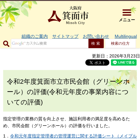
大阪府箕面市 
メニュー
組織のご案内
サイトマップ
お問い合わせ
Multilingual
検索の仕方
更新日：2026年3月23日
令和2年度箕面市立市民会館（グリーンホ
ール）の評価(令和元年度の事業内容につ
いての評価)
指定管理の業務の質を向上させ、施設利用者の満足度を高めるた
め、市民会館（グリーンホール）の評価を行いました。
1．
令和元年度指定管理者の管理運営に関する評価シート（メイプル