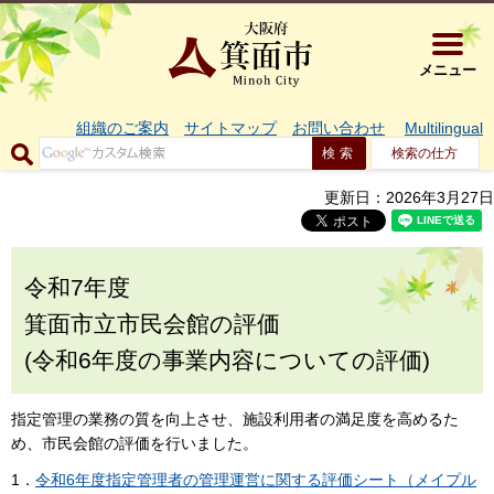
大阪府箕面市 
メニュー
組織のご案内
サイトマップ
お問い合わせ
Multilingual
検索の仕方
更新日：2026年3月27日
令和7年度
箕面市立市民会館の評価
(令和6年度の事業内容についての評価)
指定管理の業務の質を向上させ、施設利用者の満足度を高めるた
め、市民会館の評価を行いました。
1．
令和6年度指定管理者の管理運営に関する評価シート（メイプル