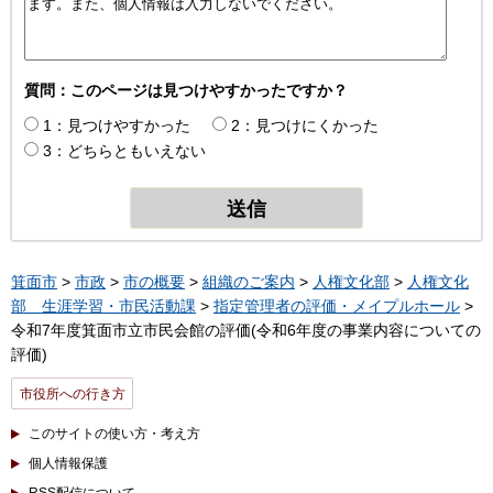
質問：このページは見つけやすかったですか？
1：見つけやすかった
2：見つけにくかった
3：どちらともいえない
箕面市
>
市政
>
市の概要
>
組織のご案内
>
人権文化部
>
人権文化
部 生涯学習・市民活動課
>
指定管理者の評価・メイプルホール
>
令和7年度箕面市立市民会館の評価(令和6年度の事業内容についての
評価)
市役所への行き方
このサイトの使い方・考え方
個人情報保護