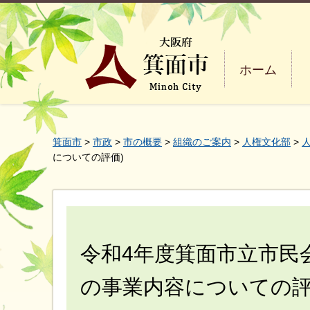
ホーム
箕面市
>
市政
>
市の概要
>
組織のご案内
>
人権文化部
>
についての評価)
令和4年度箕面市立市民
の事業内容についての評