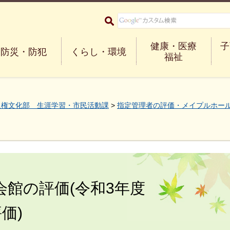
大阪府箕面市 Minoh City
健康・医療
子
防災・防犯
くらし・環境
福祉
人権文化部 生涯学習・市民活動課
>
指定管理者の評価・メイプルホー
会館の評価(令和3年度
価)