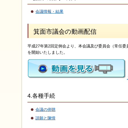
会議情報・結果
箕面市議会の動画配信
平成27年第2回定例会より、本会議及び委員会（常任
を開始いたしました。
4.各種手続
会議の傍聴
請願と陳情