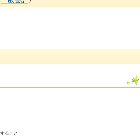
と
関すること