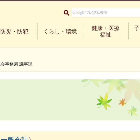
大阪府箕面市 Minoh City
健康・医療
子
防災・防犯
くらし・環境
福祉
議会事務局 議事課
（
一般会計
）