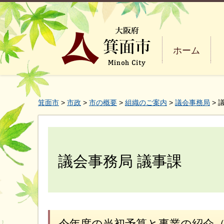
ホーム
箕面市
>
市政
>
市の概要
>
組織のご案内
>
議会事務局
> 
議会事務局 議事課
今年度の当初予算と事業の紹介