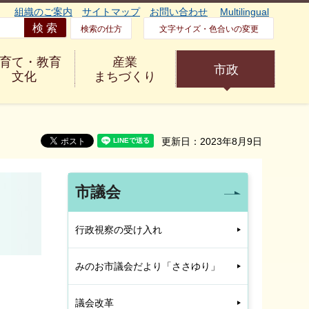
組織のご案内
サイトマップ
お問い合わせ
Multilingual
検索の仕方
文字サイズ・色合いの変更
育て・教育
産業
市政
文化
まちづくり
更新日：2023年8月9日
市議会
行政視察の受け入れ
みのお市議会だより「ささゆり」
議会改革