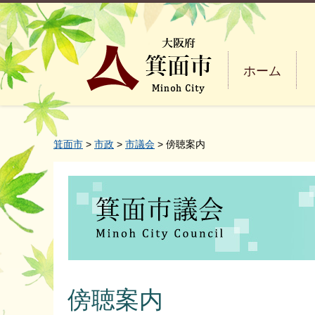
ホーム
箕面市
>
市政
>
市議会
> 傍聴案内
傍聴案内