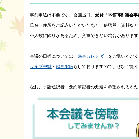
事前申込は不要です。会議当日、
受付「本館3階 議会事
氏名・住所をご記入いただいたあと、傍聴券・資料など
※人数に限りがあるため、入室できない場合があります
会議の日程については、
議会カレンダー
をご覧いただく
ライブ中継
・
録画配信
もしておりますので、ぜひご覧く
なお、手話通訳者・要約筆記者の派遣を希望されるかた