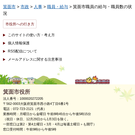
箕面市
>
市政
>
人事
>
職員・給与
> 箕面市職員の給与・職員数の状
況
市役所への行き方
このサイトの使い方・考え方
個人情報保護
RSS配信について
メールアドレスに関する注意事項
箕面市役所
法人番号：1000020272205
〒562-0003大阪府箕面市西小路4丁目6番1号
電話：072-723-2121（代表）
業務時間：月曜日から金曜日 午前8時45分から午後5時15分
（祝日・休日、12月29日から1月3日を除く。
一部窓口は第2・第4土曜日＜3月・4月は毎週土曜日＞も開庁）
窓口受付時間：午前9時から午後5時