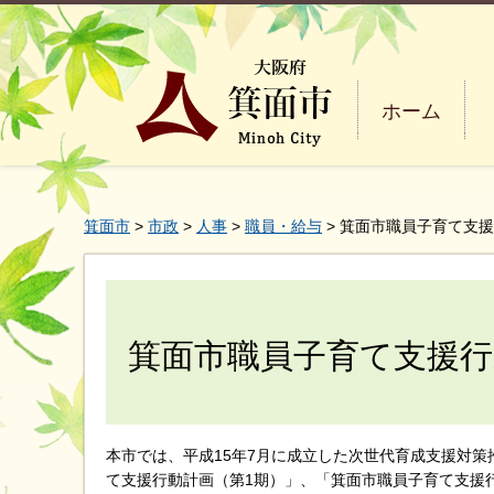
ホーム
箕面市
>
市政
>
人事
>
職員・給与
> 箕面市職員子育て支
箕面市職員子育て支援行
本市では、平成15年7月に成立した次世代育成支援対策
て支援行動計画（第1期）」、「箕面市職員子育て支援