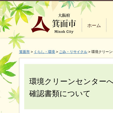
ホーム
箕面市
>
くらし・環境
>
ごみ・リサイクル
> 環境クリー
環境クリーンセンター
確認書類について