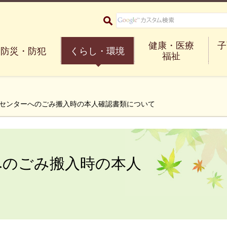
大阪府箕面市 Minoh City
健康・医療
子
防災・防犯
くらし・環境
福祉
ンセンターへのごみ搬入時の本人確認書類について
へのごみ搬入時の本人