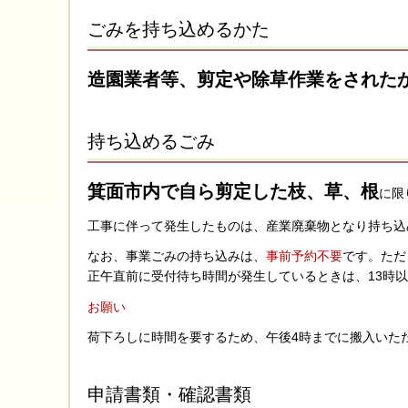
ごみを持ち込めるかた
造園業者等
、剪定や除草作業をされた
持ち込めるごみ
箕面市内で自ら剪定した枝、草、根
に限
工事に伴って発生したものは、産業廃棄物となり持ち込
なお、事業ごみの持ち込みは、
事前予約不要
です。ただ
正午直前に受付待ち時間が発生しているときは、13時
お願い
荷下ろしに時間を要するため、午後4時までに搬入いた
申請書類・確認書類