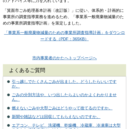
のアドバイス等に力を入れています。
「箕面市ごみ処理基本計画〔改訂版〕」に従い、体系的・計画的に
事業所の調査指導業務を進めるため、「事業系一般廃棄物減量のた
めの事業所調査指導計画」を策定しました。
「事業系一般廃棄物減量のための事業所調査指導計画」をダウンロ
ードする（PDF：365KB）
市内事業者のかたへトップページへ
よくあるご質問
引っ越しでたくさんごみが出ました。どうしたらいいです
か。
ごみの分別方法や、いつ出したらよいのかよくわかりませ
ん。
燃えないごみや大型ごみはどうやって捨てるのですか。
新聞や雑誌などは回収してもらえないのですか。
エアコン、テレビ、洗濯機、乾燥機、冷蔵庫、冷凍庫は大型