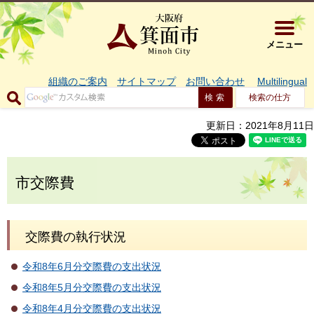
大阪府箕面市 
メニュー
組織のご案内
サイトマップ
お問い合わせ
Multilingual
検索の仕方
更新日：2021年8月11日
市交際費
交際費の執行状況
令和8年6月分交際費の支出状況
令和8年5月分交際費の支出状況
令和8年4月分交際費の支出状況