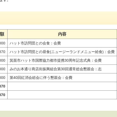
金額
内容
000
ハット市訪問団との会食：会費
370
ハット市訪問団との昼食(ニュージーランドメニュー給食)：会費
000
箕面市ハット市国際協力都市提携30周年記念式典：会費
000
みのお本通り商店街振興組合第30回通常総会懇親会：志
000
第40回紅消会総会に伴う懇親会：会費
370
870