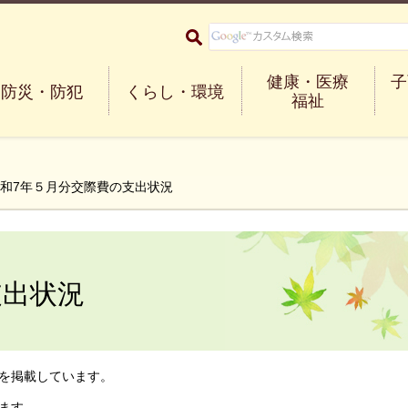
大阪府箕面市 Minoh City
健康・医療
子
防災・防犯
くらし・環境
福祉
令和7年５月分交際費の支出状況
支出状況
を掲載しています。
ます。