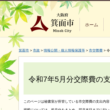
ホーム
箕面市
>
市政
>
情報公開・個人情報保護等
>
市交際費
> 
令和7年5月分交際費の
このページは秘書室が所管している市交際費の支出内容
掲載については、前月分をまとめ、翌月末日までに行い