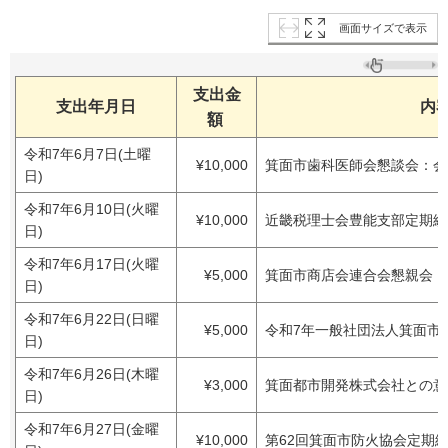
画面サイズで表示
支出金
支出年月日
内
額
令和7年6月7日(土曜
¥10,000
箕面市歯科医師会懇談会：会
日)
令和7年6月10日(火曜
¥10,000
近畿税理士会豊能支部定期総
日)
令和7年6月17日(火曜
¥5,000
箕面市商店会連合会懇親会：
日)
令和7年6月22日(日曜
¥5,000
令和7年一般社団法人箕面市
日)
令和7年6月26日(木曜
¥3,000
箕面都市開発株式会社との意
日)
令和7年6月27日(金曜
¥10,000
第62回箕面市防火協会定期