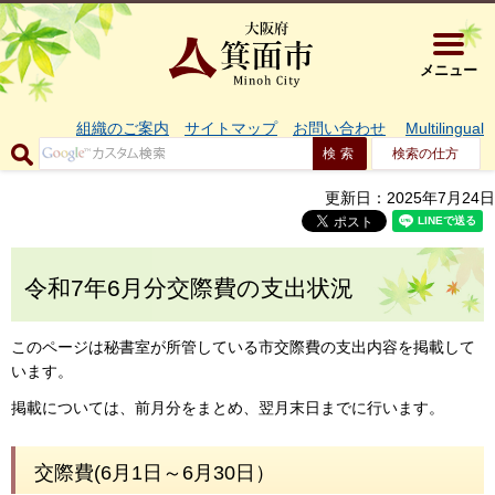
大阪府箕面市 
メニュー
組織のご案内
サイトマップ
お問い合わせ
Multilingual
検索の仕方
更新日：2025年7月24日
令和7年6月分交際費の支出状況
このページは秘書室が所管している市交際費の支出内容を掲載して
います。
掲載については、前月分をまとめ、翌月末日までに行います。
交際費(6月1日～6月30日）