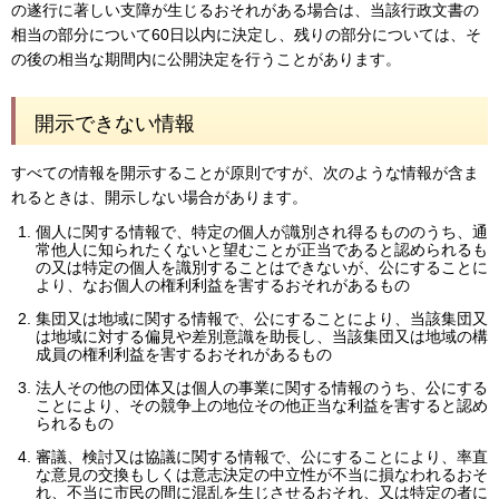
の遂行に著しい支障が生じるおそれがある場合は、当該行政文書の
相当の部分について60日以内に決定し、残りの部分については、そ
の後の相当な期間内に公開決定を行うことがあります。
開示できない情報
すべての情報を開示することが原則ですが、次のような情報が含ま
れるときは、開示しない場合があります。
個人に関する情報で、特定の個人が識別され得るもののうち、通
常他人に知られたくないと望むことが正当であると認められるも
の又は特定の個人を識別することはできないが、公にすることに
より、なお個人の権利利益を害するおそれがあるもの
集団又は地域に関する情報で、公にすることにより、当該集団又
は地域に対する偏見や差別意識を助長し、当該集団又は地域の構
成員の権利利益を害するおそれがあるもの
法人その他の団体又は個人の事業に関する情報のうち、公にする
ことにより、その競争上の地位その他正当な利益を害すると認め
られるもの
審議、検討又は協議に関する情報で、公にすることにより、率直
な意見の交換もしくは意志決定の中立性が不当に損なわれるおそ
れ、不当に市民の間に混乱を生じさせるおそれ、又は特定の者に