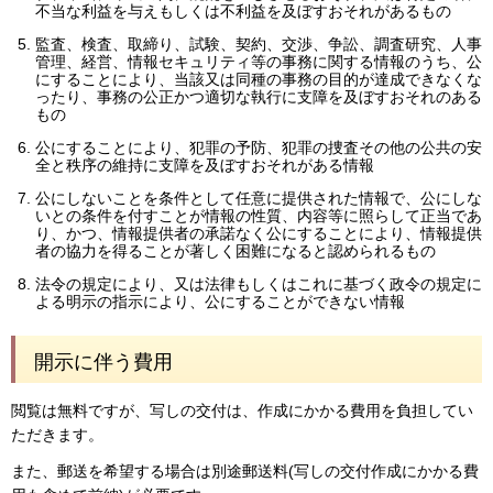
不当な利益を与えもしくは不利益を及ぼすおそれがあるもの
監査、検査、取締り、試験、契約、交渉、争訟、調査研究、人事
管理、経営、情報セキュリティ等の事務に関する情報のうち、公
にすることにより、当該又は同種の事務の目的が達成できなくな
ったり、事務の公正かつ適切な執行に支障を及ぼすおそれのある
もの
公にすることにより、犯罪の予防、犯罪の捜査その他の公共の安
全と秩序の維持に支障を及ぼすおそれがある情報
公にしないことを条件として任意に提供された情報で、公にしな
いとの条件を付すことが情報の性質、内容等に照らして正当であ
り、かつ、情報提供者の承諾なく公にすることにより、情報提供
者の協力を得ることが著しく困難になると認められるもの
法令の規定により、又は法律もしくはこれに基づく政令の規定に
よる明示の指示により、公にすることができない情報
開示に伴う費用
閲覧は無料ですが、写しの交付は、作成にかかる費用を負担してい
ただきます。
また、郵送を希望する場合は別途郵送料(写しの交付作成にかかる費