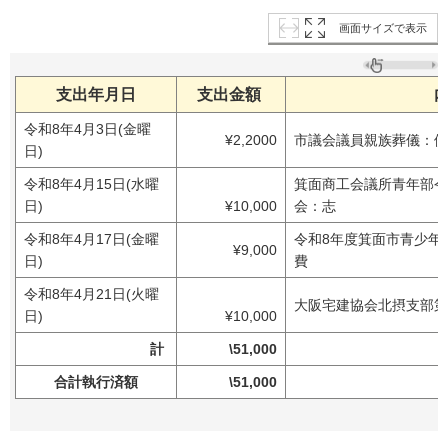
画面サイズで表示
支出年月日
支出金額
令和8年4月3日(金曜
¥2,2000
市議会議員親族葬儀：供
日)
令和8年4月15日(水曜
箕面商工会議所青年部令
日)
¥10,000
会：志
令和8年4月17日(金曜
令和8年度箕面市青少年
¥9,000
日)
費
令和8年4月21日(火曜
大阪宅建協会北摂支部第
日)
¥10,000
計
\51,000
合計執行済額
\51,000