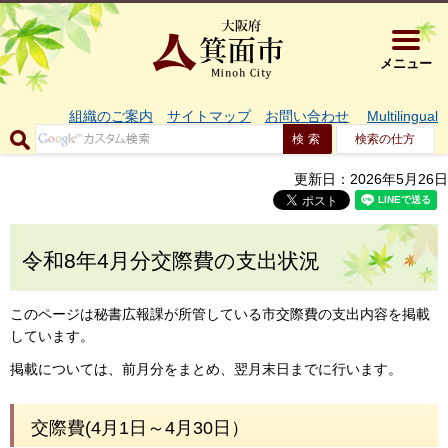
大阪府箕面市 
メニュー
組織のご案内
サイトマップ
お問い合わせ
Multilingual
検索の仕方
更新日：2026年5月26日
令和8年4月分交際費の支出状況
このページは秘書広報課が所管している市交際費の支出内容を掲載
しています。
掲載については、前月分をまとめ、翌月末日までに行います。
交際費(4月1日～4月30日）