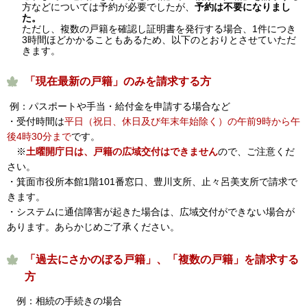
方などについては予約が必要でしたが、
予約は不要になりまし
た。
ただし、複数の戸籍を確認し証明書を発行する場合、1件につき
3時間ほどかかることもあるため、以下のとおりとさせていただ
きます。
「現在最新の戸籍」のみを請求する方
例：パスポートや手当・給付金を申請する場合など
・受付時間は
平日（祝日、休日及び年末年始除く）の午前9時から午
後4時30分まで
です。
※
土曜開庁日は、戸籍の広域交付はできません
ので、ご注意くだ
さい。
・箕面市役所本館1階101番窓口、豊川支所、止々呂美支所で請求で
きます。
・システムに通信障害が起きた場合は、広域交付ができない場合が
あります。あらかじめご了承ください。
「過去にさかのぼる戸籍」、「複数の戸籍」を請求する
方
例：相続の手続きの場合