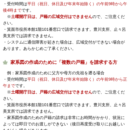
・受付時間は
平日（祝日、休日及び年末年始除く）の午前9時から午
後4時まで
です。
※
土曜開庁日は、戸籍の広域交付はできません
ので、ご注意くだ
さい。
・箕面市役所本館1階101番窓口で請求できます。豊川支所、止々呂
美支所では請求できません。
・システムに通信障害が起きた場合は、広域交付ができない場合が
あります。あらかじめご了承ください。
家系図の作成のために「複数の戸籍」を請求する方
例：家系図作成のために父方や母方の先祖を遡る場合
・受付時間は
平日（祝日、休日及び年末年始除く）の午前9時から正
午まで
です。
※
土曜開庁日は、戸籍の広域交付はできません
ので、ご注意くだ
さい。
・箕面市役所本館1階101番窓口で請求できます。豊川支所、止々呂
美支所では請求できません。
・家系図作成のための戸籍の請求は非常にお時間がかかり、状況に
よっては即日でのお渡しができない（後日再度受け取りにお越しい