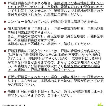
戸籍証明書を請求される場合、
筆頭者および本籍地を記載してい
ただく必要がございます。市役所に電話や窓口でお問合せいただ
いてもお答えできません
ので、筆頭者および本籍地が記載された
住民票を取得されるか、ご親族にご確認ください。
コンピュータ化されていない戸籍の証明書は請求できません
。
個人事項証明書（戸籍抄本）、戸籍一部事項証明書、戸籍の記載
事項証明書は請求できません。
また、戸籍の附票の写し、身元証明書（身分証明書）、独身証明
書、不在籍証明書は対象外です。
本籍地のある市区町村へご相談の上、請求してください。
戸籍証明書の広域交付については、戸籍の管理状況や内容など
(法務省の戸籍情報連携システムの動作が不安定になった場合を
含む)により、
即日交付ができない場合や、広域交付による発行
ができない場合があります
ので、あらかじめご承知おきくださ
い。本籍地および証明書の状況により
広域交付の対象外の場合
は、本籍地にて戸籍証明書をご請求ください
。
直近で戸籍届出をされている場合、内容の反映までに日数がかか
ります。あらかじめ、本籍地のある自治体に記載が終わっている
かご確認ください
。
他市区町村の戸籍をお調べするため、
通常の戸籍証明書に比べお
時間をいただきます
ので、ご了承ください。