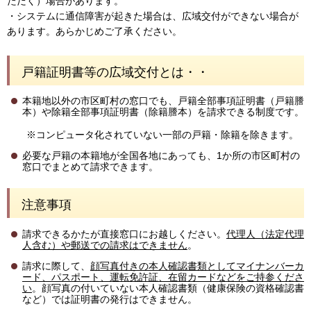
ただく）場合があります。
・システムに通信障害が起きた場合は、広域交付ができない場合が
あります。あらかじめご了承ください。
戸籍証明書等の広域交付とは・・
本籍地以外の市区町村の窓口でも、戸籍全部事項証明書（戸籍謄
本）や除籍全部事項証明書（除籍謄本）を請求できる制度です。
※コンピュータ化されていない一部の戸籍・除籍を除きます。
必要な戸籍の本籍地が全国各地にあっても、1か所の市区町村の
窓口でまとめて請求できます。
注意事項
請求できるかたが直接窓口にお越しください。
代理人（法定代理
人含む）や郵送での請求はできません
。
請求に際して、
顔写真付きの本人確認書類としてマイナンバーカ
ード、パスポート、運転免許証、在留カードなど
をご持参くださ
い
。顔写真の付いていない本人確認書類（健康保険の資格確認書
など）では証明書の発行はできません。