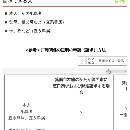
請求できる人
本人、その配偶者
父母、祖父母など（直系尊属）
子、孫など（直系卑属）
＜参考＞戸籍関係の証明の申請（請求）方法
画面サイズで表示
箕面市本籍のかたが箕面市に
箕面
窓口請求および郵送請求する場
広
合
本人
※
配偶者
○
一部
直系尊属、直系卑属