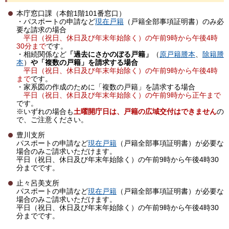
本庁窓口課（本館1階101番窓口）
・パスポートの申請など
現在戸籍
（戸籍全部事項証明書）のみ必
要な請求の場合
平日（祝日、休日及び年末年始除く）の午前9時から午後4時
30分まで
です。
・相続関係など
「過去にさかのぼる戸籍」
（
原戸籍謄本
、
除籍謄
本
）
や
「複数の戸籍」を請求する場合
平日（祝日、休日及び年末年始除く）の午前9時から午後4時
まで
です。
・家系図の作成のために「複数の戸籍」を請求する場合
平日（祝日、休日及び年末年始除く）の午前9時から正午まで
です。
※いずれの場合も
土曜開庁日は、戸籍の広域交付はできません
の
で、ご注意ください。
豊川支所
パスポートの申請など
現在戸籍
（戸籍全部事項証明書）が必要な
場合のみご請求いただけます。
平日（祝日、休日及び年末年始除く）の午前9時から午後4時30
分までです。
止々呂美支所
パスポートの申請など
現在戸籍
（戸籍全部事項証明書）が必要な
場合のみご請求いただけます。
平日（祝日、休日及び年末年始除く）の午前9時から午後4時30
分までです。