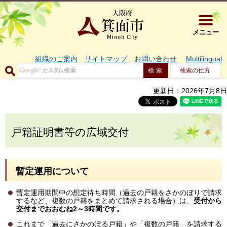
大阪府箕面市 
メニュー
組織のご案内
サイトマップ
お問い合わせ
Multilingual
検索の仕方
更新日：2026年7月8日
戸籍証明書等の広域交付
暫定運用について
暫定運用期間中の想定待ち時間（過去の戸籍をさかのぼりで請求
するなど、複数の戸籍をまとめて請求される場合）は、
受付から
交付までおおむね2～3時間です。
これまで「過去にさかのぼる戸籍」や「複数の戸籍」を請求する