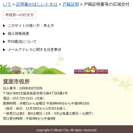
いて
>
証明書がほしいときは
>
戸籍証明
> 戸籍証明書等の広域交付
市役所への行き方
このサイトの使い方・考え方
個人情報保護
RSS配信について
メールアドレスに関する注意事項
箕面市役所
法人番号：1000020272205
〒562-0003大阪府箕面市西小路4丁目6番1号
電話：072-723-2121（代表）
業務時間：月曜日から金曜日 午前8時45分から午後5時15分
（祝日・休日、12月29日から1月3日を除く。
一部窓口は第2・第4土曜日＜3月・4月は毎週土曜日＞も開庁）
窓口受付時間：午前9時から午後5時
copyright
©
Minoh City. All rights reserved.