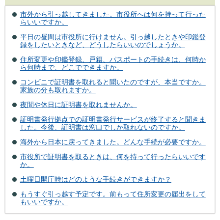
市外から引っ越してきました。市役所へは何を持って行った
らいいですか。
平日の昼間は市役所に行けません。引っ越したときや印鑑登
録をしたいときなど、どうしたらいいのでしょうか。
住所変更や印鑑登録、戸籍、パスポートの手続きは、何時か
ら何時まで、どこでできますか。
コンビニで証明書を取れると聞いたのですが、本当ですか。
家族の分も取れますか。
夜間や休日に証明書を取れませんか。
証明書発行拠点での証明書発行サービスが終了すると聞きま
した。今後、証明書は窓口でしか取れないのですか。
海外から日本に戻ってきました。どんな手続が必要ですか。
市役所で証明書を取るときは、何を持って行ったらいいです
か。
土曜日開庁時はどのような手続きができますか？
もうすぐ引っ越す予定です。前もって住所変更の届出をして
もいいですか。