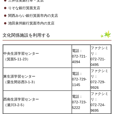
三井住友銀行本・支店
りそな銀行箕面支店
関西みらい銀行箕面市内の支店
池田泉州銀行箕面市内の支店
文化関係施設を利用する
ファクシミ
電話：
中央生涯学習センター
リ：
072-721-
（箕面5-11-23）
072-721-
4094
0495
ファクシミ
電話：
東生涯学習センター
リ：
072-729-
（粟生間谷西3-1-3）
072-729-
1145
9926
ファクシミ
電話：
西南生涯学習センター
リ：
072-723-
（瀬川3-2-5）
072-724-
5222
9695