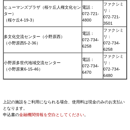
ファクシミ
ヒューマンズプラザ（桜ケ丘人権文化セン
電話：
リ：
ター）
072-721-
072-721-
（桜ケ丘4-19-3）
4800
3501
ファクシミ
電話：
多文化交流センター（小野原西）
リ：
072-734-
（小野原西5-2-36）
072-734-
6258
6258
ファクシミ
電話：
小野原多世代地域交流センター
リ：
072-734-
（小野原東6-15-46）
072-734-
6470
6480
上記の施設をご利用になられる場合、使用料は現金のみのお支払い
となります。
申込書の
金融機関情報を空白としてください
。