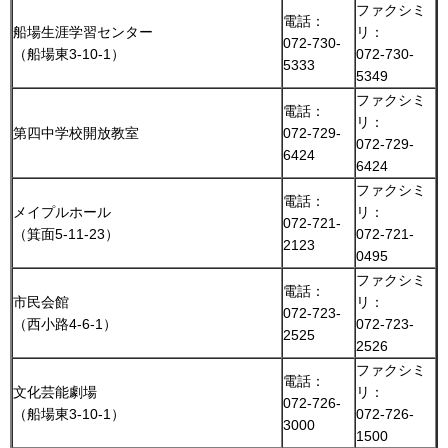
ファクシミ
電話：
船場生涯学習センター
リ：
072-730-
（船場東3-10-1）
072-730-
5333
5349
ファクシミ
電話：
リ：
第四中学校開放教室
072-729-
072-729-
6424
6424
ファクシミ
電話：
メイプルホール
リ：
072-721-
（箕面5-11-23）
072-721-
2123
0495
ファクシミ
電話：
市民会館
リ：
072-723-
（西小路4-6-1）
072-723-
2525
2526
ファクシミ
電話：
文化芸能劇場
リ：
072-726-
（船場東3-10-1）
072-726-
3000
1500