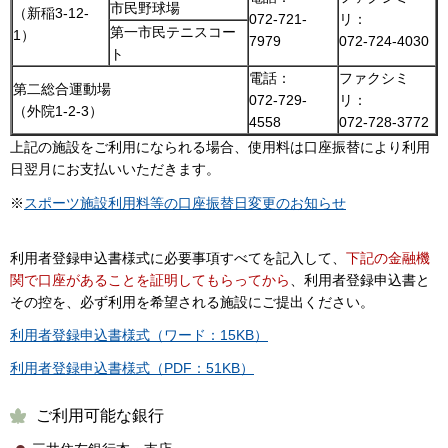
市民野球場
（新稲3-12-
072-721-
リ：
第一市民テニスコー
1）
7979
072-724-4030
ト
電話：
ファクシミ
第二総合運動場
072-729-
リ：
（外院1-2-3）
4558
072-728-3772
上記の施設をご利用になられる場合、使用料は口座振替により利用
日翌月にお支払いいただきます。
※
スポーツ施設利用料等の口座振替日変更のお知らせ
利用者登録申込書様式に必要事項すべてを記入して、
下記の金融機
関で口座があることを証明してもらってから
、利用者登録申込書と
その控を、必ず利用を希望される施設にご提出ください。
利用者登録申込書様式（ワード：15KB）
利用者登録申込書様式（PDF：51KB）
ご利用可能な銀行