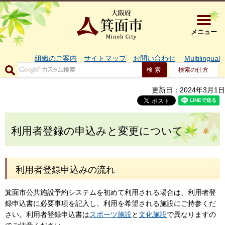
大阪府箕面市 
メニュー
組織のご案内
サイトマップ
お問い合わせ
Multilingual
検索の仕方
更新日：2024年3月1日
利用者登録の申込みと変更について
利用者登録申込みの流れ
箕面市公共施設予約システムを初めて利用される場合は、利用者登
録申込書に必要事項を記入し、利用を希望される施設にご持参くだ
さい。利用者登録申込書は
スポーツ施設
と
文化施設
で異なりますの