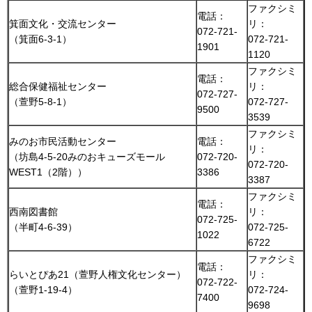
ファクシミ
電話：
箕面文化・交流センター
リ：
072-721-
（箕面6-3-1）
072-721-
1901
1120
ファクシミ
電話：
総合保健福祉センター
リ：
072-727-
（萱野5-8-1）
072-727-
9500
3539
ファクシミ
みのお市民活動センター
電話：
リ：
（坊島4-5-20みのおキューズモール
072-720-
072-720-
WEST1（2階））
3386
3387
ファクシミ
電話：
西南図書館
リ：
072-725-
（半町4-6-39）
072-725-
1022
6722
ファクシミ
電話：
らいとぴあ21（萱野人権文化センター）
リ：
072-722-
（萱野1-19-4）
072-724-
7400
9698