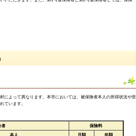
）
町村によって異なります。本市においては、被保険者本人の所得状況や世
かれています。
象者
保険料
本人
月額
年額