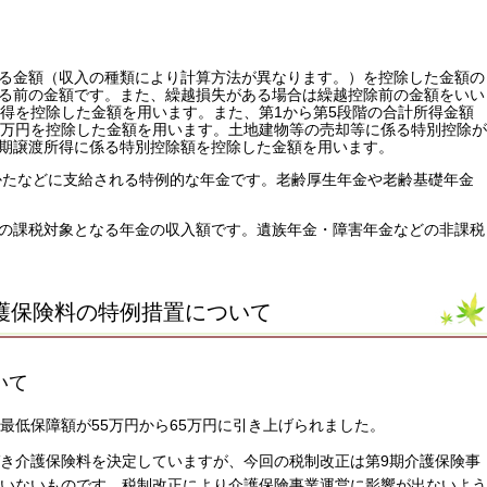
る金額（収入の種類により計算方法が異なります。）を控除した金額の
る前の金額です。また、繰越損失がある場合は繰越控除前の金額をいい
所得を控除した金額を用います。また、第1から第5段階の合計所得金額
0万円を控除した金額を用います。土地建物等の売却等に係る特別控除が
期譲渡所得に係る特別控除額を控除した金額を用います。
たかたなどに支給される特例的な年金です。老齢厚生年金や老齢基礎年金
の課税対象となる年金の収入額です。遺族年金・障害年金などの非課税
護保険料の特例措置について
いて
最低保障額が55万円から65万円に引き上げられました。
づき介護保険料を決定していますが、今回の税制改正は第9期介護保険事
ていないものです。税制改正により介護保険事業運営に影響が出ないよう