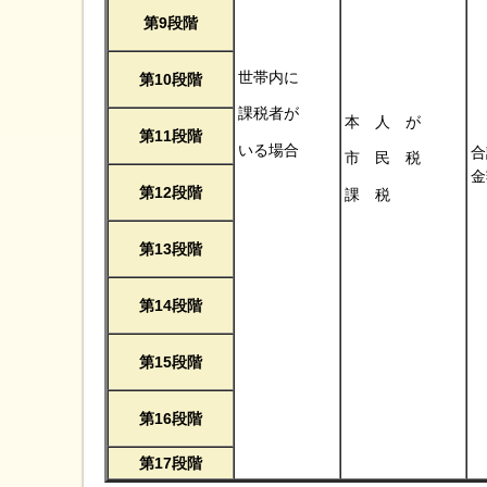
第9段階
世帯内に
第10段階
課税者が
本 人 が
第11段階
いる場合
合
市 民 税
金
第12段階
課 税
第13段階
第14段階
第15段階
第16段階
第17段階