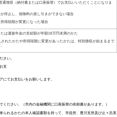
普通徴収（納付書または口座振替）でお支払いいただくことになりま
金が停止し、保険料の差し引きができない場合
、所得段階が変更になった場合
たは遺族年金の支給額が年額18万円未満のかた
入されたかたや所得段階に変更があったかたは、特別徴収が始まるまで
す。
ださい。
お支
払
アにてお支払いをお願いします。
によるお支払
でください。（市内の金融機関に口座振替の依頼書があります。）
来られるかたの本人確認書類を持って、市役所、豊川支所及び止々呂美