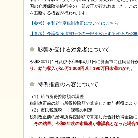
国の介護保険法施行令の一部改正が行われました。この
を遮断する措置が行われます。
【参考】令和7年度税制改正についてはこちら
【参考】介護保険法施行令の一部を改正する政令の公布に
影響を受ける対象者について
令和8年1月1日及び令和8年4月1日に箕面市に住民登録
り、給与収入が55万1,000円以上190万円未満のかた
。
特例措置の内容について
（1）給与所得控除額の調整
税制改正前の給与所得控除額で算定した給与所得により
（2）市民税課税・非課税の判定
税制改正前の給与所得控除額で算定した合計所得金額に
その結果、令和8年度の市民税が非課税となった場合