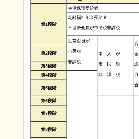
生活保護受給者
老齢福祉年金受給者
第1段階
＊世帯全員が市民税非課税
世帯全員が
合
市民税
第2段階
本 人 が
金
非課税
市 民 税
課
第3段階
非 課 税
収
第4段階
合
第5段階
第6段階
第7段階
第8段階