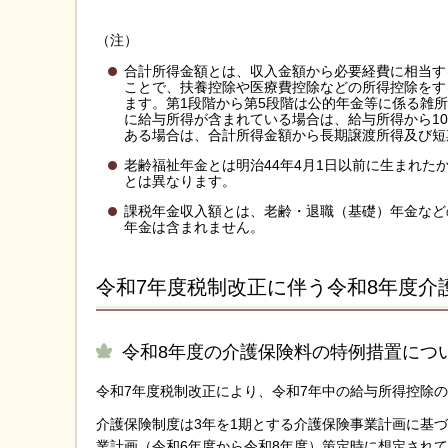
（注）
合計所得金額とは、収入金額から必要経費に相当す
ことで、扶養控除や医療費控除などの所得控除をす
ます。第1段階から第5段階は公的年金等に係る雑
に給与所得が含まれている場合は、給与所得から1
ある場合は、合計所得金額から長期譲渡所得及び短
老齢福祉年金とは明治44年4月1日以前に生まれ
とは異なります。
課税年金収入額とは、老齢・退職（基礎）年金など
年金は含まれません。
令和7年度税制改正に伴う令和8年度介
令和8年度の介護保険料の特例措置につ
令和7年度税制改正により、令和7年中の給与所得控除の
介護保険制度は3年を1期とする介護保険事業計画に基
業計画（令和6年度から令和8年度）策定時に想定され