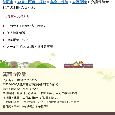
箕面市
>
健康・医療・福祉
>
年金・保険
>
介護保険
> 介護保険サー
ビスの利用のながれ
市役所への行き方
このサイトの使い方・考え方
個人情報保護
RSS配信について
メールアドレスに関する注意事項
箕面市役所
法人番号：1000020272205
〒562-0003大阪府箕面市西小路4丁目6番1号
電話：072-723-2121（代表）
業務時間：月曜日から金曜日 午前8時45分から午後5時15分
（祝日・休日、12月29日から1月3日を除く。
一部窓口は第2・第4土曜日＜3月・4月は毎週土曜日＞も開庁）
窓口受付時間：午前9時から午後5時