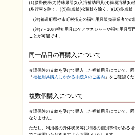
(1)腰掛便座(2)特殊尿器(3)入浴補助用具(4)簡易浴槽(
(歩行車を除く。)(9)単点杖(松葉杖を除く。)(10)多点杖
(注)都道府県や市町村指定の福祉用具販売事業者での
(注)7～10の福祉用具はケアマネジャーや福祉用具
ことが可能です。
同一品目の再購入について
介護保険の支給を受けて購入した福祉用具について、同
「
福祉用具購入にかかる手続きのご案内
」をご確認くだ
複数個購入について
介護保険の支給を受けて購入した福祉用具について、同
なりません。
ただし、利用者の身体状況等に特段の個別事情がある場
でご確認いただきますようお願いいたします。