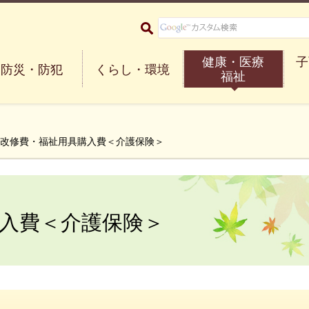
大阪府箕面市 Minoh City
健康・医療
子
防災・防犯
くらし・環境
福祉
宅改修費・福祉用具購入費＜介護保険＞
入費＜介護保険＞