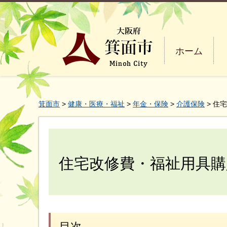
ホーム
箕面市
>
健康・医療・福祉
>
年金・保険
>
介護保険
> 住
住宅改修費・福祉用具購
目次