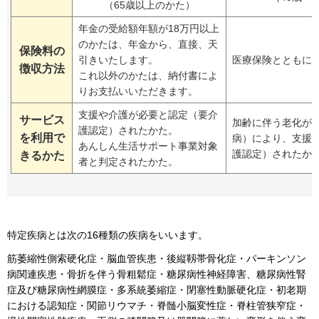
（65歳以上のかた）
年金の受給額年額が18万円以上
のかたは、年金から、直接、天
保険料の
引きいたします。
医療保険とともに
徴収方法
これ以外のかたは、納付書によ
りお支払いいただきます。
支援や介護が必要と認定（要介
サービス
加齢に伴う老化が
護認定）されたかた。
を利用で
病）により、支援
あんしん生活サポート事業対象
護認定）されたか
きるかた
者と判定されたかた。
特定疾病とは次の16種類の疾病をいいます。
筋萎縮性側索硬化症・脳血管疾患・後縦靱帯骨化症・パーキンソン
病関連疾患・骨折を伴う骨粗鬆症・糖尿病性神経障害、糖尿病性腎
症及び糖尿病性網膜症・多系統萎縮症・閉塞性動脈硬化症・初老期
における認知症・関節リウマチ・脊髄小脳変性症・脊柱管狭窄症・