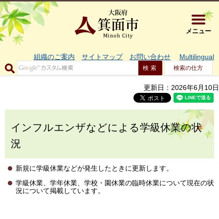
大阪府箕面市 
メニュー
組織のご案内
サイトマップ
お問い合わせ
Multilingual
検索の仕方
更新日：2026年6月10日
インフルエンザなどによる学級休業の状
況
新規に学級休業などが発生したときに更新します。
学級休業、学年休業、学校・園休業の臨時休業について現在の状
況について掲載しています。