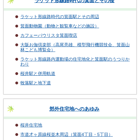
ラケット形線路時代の箕面とその後
ラケット形線路時代の箕面駅とその周辺
箕面動物園（動物と観覧車などの施設）
カフェーパウリスタ箕面喫店
大阪お伽倶楽部（高尾亮雄、模型飛行機競技会、箕面山
林こども博覧会）
ラケット形線路内運動場の住宅地化と箕面駅のうつりか
わり
桜井駅と併用軌道
牧落駅と地下道
郊外住宅地へのあゆみ
桜井住宅地
市道才ヶ原線桜並木周辺（箕面4丁目・5丁目）