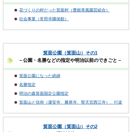
花づくりの村だった箕面村（豊能美風園芸組合）
社会事業（常照寺隣保館）
箕面公園（箕面山）その1
－公園・名勝などの指定や明治以前のできごと－
箕面公園になった経緯
名勝指定
明治の森箕面国定公園指定
箕面山と信仰（瀧安寺、勝尾寺、聖天宮西江寺）、行楽
箕面公園（箕面山）その2