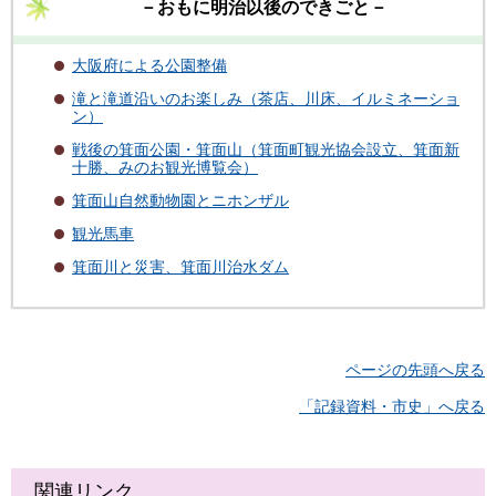
－おもに明治以後のできごと－
大阪府による公園整備
滝と滝道沿いのお楽しみ（茶店、川床、イルミネーショ
ン）
戦後の箕面公園・箕面山（箕面町観光協会設立、箕面新
十勝、みのお観光博覧会）
箕面山自然動物園とニホンザル
観光馬車
箕面川と災害、箕面川治水ダム
ページの先頭へ戻る
「記録資料・市史」へ戻る
関連リンク