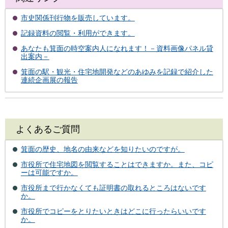
市史関係刊行物を販売しています。
記録資料の閲覧・利用ができます。
あなたも箕面の時空案内人になれます！－資料画像パネル貸
出案内－
箕面の駅・観光・住宅地開発などのあゆみを記録で紹介した
連続企画展の報告
よくあるご質問
箕面の歴史、地名の由来などを知りたいのですが。
市役所で住宅地図を閲覧することはできますか。また、コピ
ーは可能ですか。
市役所まで行かなくても証明書の取れるところはないです
か。
市役所でコピーをとりたいときはどこに行ったらいいです
か。