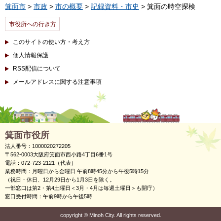
箕面市
>
市政
>
市の概要
>
記録資料・市史
> 箕面の時空探検
市役所への行き方
このサイトの使い方・考え方
個人情報保護
RSS配信について
メールアドレスに関する注意事項
箕面市役所
法人番号：1000020272205
〒562-0003大阪府箕面市西小路4丁目6番1号
電話：072-723-2121（代表）
業務時間：月曜日から金曜日 午前8時45分から午後5時15分
（祝日・休日、12月29日から1月3日を除く。
一部窓口は第2・第4土曜日＜3月・4月は毎週土曜日＞も開庁）
窓口受付時間：午前9時から午後5時
copyright
©
Minoh City. All rights reserved.