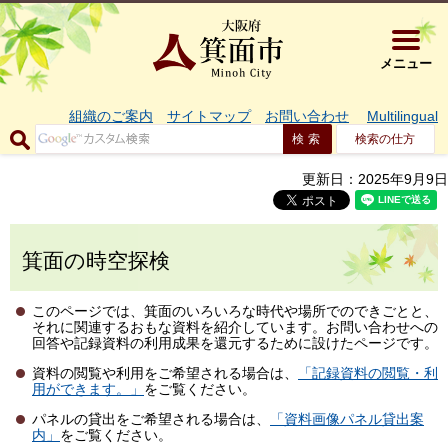
大阪府箕面市 
メニュー
組織のご案内
サイトマップ
お問い合わせ
Multilingual
検索の仕方
更新日：2025年9月9日
箕面の時空探検
このページでは、箕面のいろいろな時代や場所でのできごとと、
それに関連するおもな資料を紹介しています。お問い合わせへの
回答や記録資料の利用成果を還元するために設けたページです。
資料の閲覧や利用をご希望される場合は、
「記録資料の閲覧・利
用ができます。」
をご覧ください。
パネルの貸出をご希望される場合は、
「資料画像パネル貸出案
内」
をご覧ください。