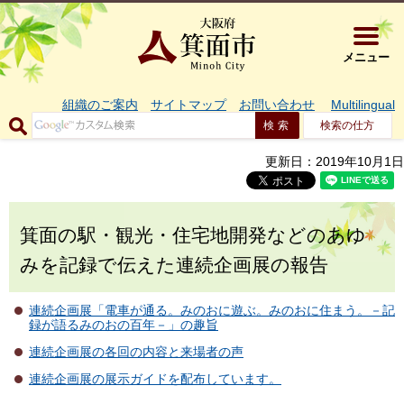
大阪府箕面市 
メニュー
組織のご案内
サイトマップ
お問い合わせ
Multilingual
検索の仕方
更新日：2019年10月1日
箕面の駅・観光・住宅地開発などのあゆ
みを記録で伝えた連続企画展の報告
連続企画展「電車が通る。みのおに遊ぶ。みのおに住まう。－記
録が語るみのおの百年－」の趣旨
連続企画展の各回の内容と来場者の声
連続企画展の展示ガイドを配布しています。