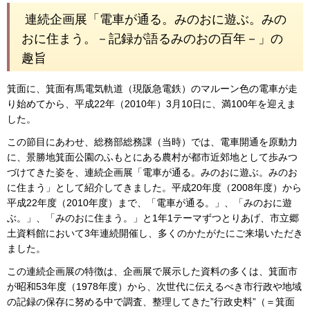
連続企画展「電車が通る。みのおに遊ぶ。みの
おに住まう。－記録が語るみのおの百年－」の
趣旨
箕面に、箕面有馬電気軌道（現阪急電鉄）のマルーン色の電車が走
り始めてから、平成22年（2010年）3月10日に、満100年を迎えま
した。
この節目にあわせ、総務部総務課（当時）では、電車開通を原動力
に、景勝地箕面公園のふもとにある農村が都市近郊地として歩みつ
づけてきた姿を、連続企画展「電車が通る。みのおに遊ぶ。みのお
に住まう」として紹介してきました。平成20年度（2008年度）から
平成22年度（2010年度）まで、「電車が通る。」、「みのおに遊
ぶ。」、「みのおに住まう。」と1年1テーマずつとりあげ、市立郷
土資料館において3年連続開催し、多くのかたがたにご来場いただき
ました。
この連続企画展の特徴は、企画展で展示した資料の多くは、箕面市
が昭和53年度（1978年度）から、次世代に伝えるべき市行政や地域
の記録の保存に努める中で調査、整理してきた”行政史料”（＝箕面