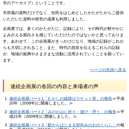
市のアーカイブ）ということです。
市所蔵の資料だけでなく、住民をはじめとしたかたがたからご提供
いただいた資料や研究の成果も利用しました。
企画展では、多くのかたがたに、記録により、その時代が鮮やかに
よみがえる面白さを感じていただけたのではないかと思っておりま
す。あわせて、この企画展がきっかけになり、地域の記録がこれか
らも大切にされること、また、時代の息吹を伝えるこれらの記録
が、地域の振興やさまざまな活動に活用されていくことを願ってい
ます。
ページの先頭へ戻る
連続企画展の各回の内容と来場者の声
連続企画展パート1「むかしの線路はラケット形」の報告
≪平成
20年（2008年)に開催しました。≫
連続企画展パート2「みのお山に祈り・遊び・憩う」の報告
≪平
成21年（2009年)に開催しました。≫
連続企画展パート3「駅からはじまる郊外みのおのくらし」
の報