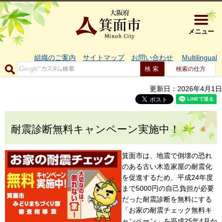
大阪府箕面市 
メニュー
組織のご案内
サイトマップ
お問い合わせ
Multilingual
検索の仕方
更新日：2026年4月1日
耐震診断無料キャンペーン実施中！
箕面市は、地震で倒壊の恐れ
のある古い木造家屋の耐震化
を促進するため、平成24年度
まで5000円の自己負担が必要
だった耐震診断を無料にする
「お家の耐震チェック無料キ
ャンペーン」を平成25年4月か