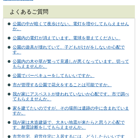
よくあるご質問
公園の中が暗くて夜歩けない。電灯を増やしてもらえません
か。
公園内の電灯が消えています。電球を替えてください。
公園の遊具が壊れていて、子どもがけがをしないか心配で
す。
公園内の木や草が繁って見通しが悪くなっています。切って
もらえませんか。
公園でバーベキューをしてもいいですか。
市が管理する公園で花火をすることは可能ですか。
我が家にアスベストが使われていないか心配です。市で調べ
てもらえませんか。
家を建てたいのですが、その場所は遺跡の中に含まれていま
すか。
我が家は木造建築で、大きい地震が来たらと思うと心配で
す。耐震診断をしてもらえませんか。
市営住宅、府営住宅に入居するには、どうしたらいいです