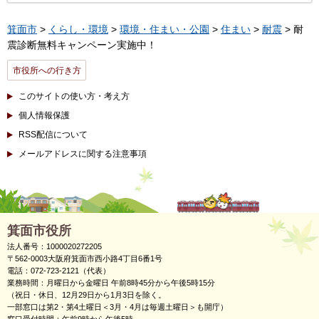
箕面市
>
くらし・環境
>
環境・住まい・公園
>
住まい
>
耐震
> 耐
震診断無料キャンペーン実施中！
市役所への行き方
このサイトの使い方・考え方
個人情報保護
RSS配信について
メールアドレスに関する注意事項
箕面市役所
法人番号：1000020272205
〒562-0003大阪府箕面市西小路4丁目6番1号
電話：072-723-2121（代表）
業務時間：月曜日から金曜日 午前8時45分から午後5時15分
（祝日・休日、12月29日から1月3日を除く。
一部窓口は第2・第4土曜日＜3月・4月は毎週土曜日＞も開庁）
窓口受付時間：午前9時から午後5時