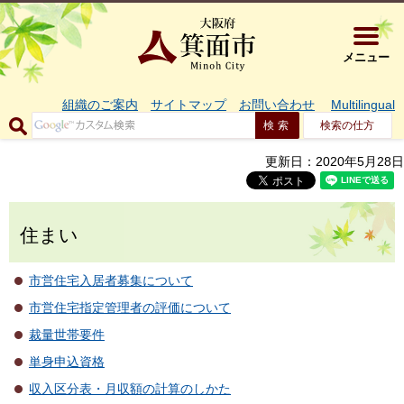
大阪府箕面市 
メニュー
組織のご案内
サイトマップ
お問い合わせ
Multilingual
検索の仕方
更新日：2020年5月28日
住まい
市営住宅入居者募集について
市営住宅指定管理者の評価について
裁量世帯要件
単身申込資格
収入区分表・月収額の計算のしかた