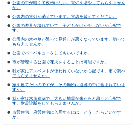
公園の中が暗くて夜歩けない。電灯を増やしてもらえません
か。
公園内の電灯が消えています。電球を替えてください。
公園の遊具が壊れていて、子どもがけがをしないか心配で
す。
公園内の木や草が繁って見通しが悪くなっています。切って
もらえませんか。
公園でバーベキューをしてもいいですか。
市が管理する公園で花火をすることは可能ですか。
我が家にアスベストが使われていないか心配です。市で調べ
てもらえませんか。
家を建てたいのですが、その場所は遺跡の中に含まれていま
すか。
我が家は木造建築で、大きい地震が来たらと思うと心配で
す。耐震診断をしてもらえませんか。
市営住宅、府営住宅に入居するには、どうしたらいいです
か。