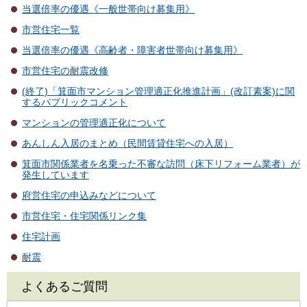
当選倍率の優遇《一般世帯向け募集用》
市営住宅一覧
当選倍率の優遇《高齢者・障害者世帯向け募集用》
市営住宅の耐震改修
(終了)「箕面市マンション管理適正化推進計画」(改訂素案)に関
するパブリックコメント
マンションの管理適正化について
あんしん入居のまとめ（民間賃貸住宅への入居）
箕面市関係業者を名乗った不審な訪問（床下リフォーム業者）が
発生しています
府営住宅の申込みなどについて
市営住宅・住宅関係リンク集
住宅計画
耐震
よくあるご質問