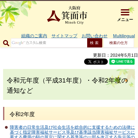
大阪府箕面市 
メニュー
組織のご案内
サイトマップ
お問い合わせ
Multilingual
検索の仕方
更新日：2024年5月1日
令和元年度（平成31年度）・令和2年度の
通知など
令和2年度
障害者の日常生活及び社会生活を総合的に支援するための法律に
基づく指定障害福祉サービス等及び基準該当障害福祉サービスに
要する費用の額の算定に関する基準等の一部を改正する告示等の