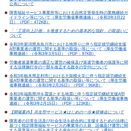
公布について
障害福祉サービス事業所等における自然災害発生時の業務継続ガ
イドライン等について（厚生労働省事務連絡）（令和3年3月22
日）（PDF：472KB）
「「工賃向上計画」を推進するための基本的な指針」の取扱いに
ついて
令和3年新潟県糸魚川市における地滑りに伴う指定就労継続支援
A型事業者の運営に関する基準の取扱い等について（厚生労働省
事務連絡）（令和3年3月5日）（PDF：97KB）
労働者派遣事業の適正な運営の確保及び派遣労働者の保護等に関
する法律施行令の一部を改正する政令の交付について
令和3年栃木県足利市における大規模火災に伴う指定就労継続支
援A型事業者の運営に関する基準の取扱い等について（厚生労働
省事務連絡）（令和3年2月26日）（PDF：96KB）
令和3年福島県沖を震源とする地震に伴う指定就労継続支援A型
事業者の運営に関する基準の取扱い等について（厚生労働省事務
連絡）（令和3年2月15日）（PDF：123KB）
【開催案内】共生型サービス★はじめの一歩★研修会について
障害者の日常生活及び社会生活を総合的に支援するための法律に
基づく指定障害福祉サービスの事業等の人員、設備及び運営に関
する基準等の一部を改正する省令の公布について（通知)