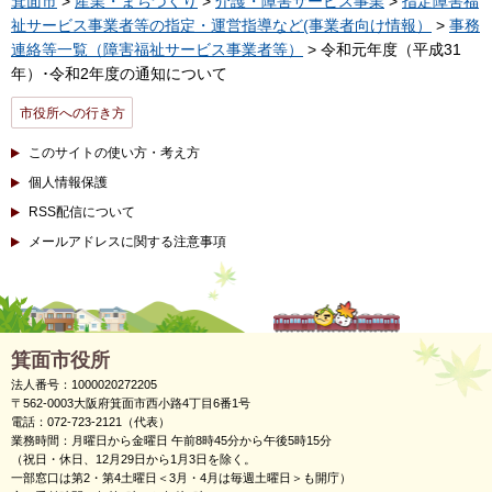
箕面市
>
産業・まちづくり
>
介護・障害サービス事業
>
指定障害福
祉サービス事業者等の指定・運営指導など(事業者向け情報）
>
事務
連絡等一覧（障害福祉サービス事業者等）
> 令和元年度（平成31
年）･令和2年度の通知について
市役所への行き方
このサイトの使い方・考え方
個人情報保護
RSS配信について
メールアドレスに関する注意事項
箕面市役所
法人番号：1000020272205
〒562-0003大阪府箕面市西小路4丁目6番1号
電話：072-723-2121（代表）
業務時間：月曜日から金曜日 午前8時45分から午後5時15分
（祝日・休日、12月29日から1月3日を除く。
一部窓口は第2・第4土曜日＜3月・4月は毎週土曜日＞も開庁）