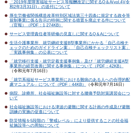
「2019年度障害福祉サービス等報酬改定に関するQ＆A(vol.4)(令
和2年3月31日)」の送付について
厚生労働省関係構造改革特別区域法第三十四条に規定する政令等
規制事業に係る告示の特例に関する措置を廃止する件について
（官報）（PDF：1,274KB）
サービス管理責任者等研修の見直しに関するQ＆Aについて
生活介護事業所、就労継続支援B型事業所にかかる「自己点検チ
ェックのためのガイドライン案」「自己点検チェックリスト案」
「実践事例集」の公表について
「就労移行支援・就労定着支援事例集」及び「就労継続支援A型
事業所の経営改善に関する事例集」について（PDF：42KB）
（令和元年7月16日）
「就労系福祉サービス事業所における難病のある人への合理的配
慮マニュアル」について（PDF：44KB）
（令和元年7月16日）
病院、診療所、社会福祉施設等に対する腰痛予防対策講習会につ
いて
社会福祉施設等における津波の避難に関する計画の作成及び避難
訓練の実施の促進について
防災情報を5段階の「警戒レベル」により提供することの社会福
祉施設等への周知について