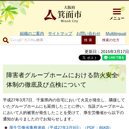
大阪府箕面市 
メニュー
組織のご案内
サイトマップ
お問い合わせ
Multilingual
検索の仕方
更新日：2015年3月17日
障害者グループホームにおける防火安全
体制の徹底及び点検について
平成27年3月7日、千葉県内の住宅において火災が発生し、隣接して
いたグループホームにも延焼したことに伴い、当該グループホーム
において人的被害が発生したことを受けて、厚生労働省から以下の
通知がありましたのでお知らせします。
厚生労働省事務連絡（平成27年3月9日）（PDF：86KB）