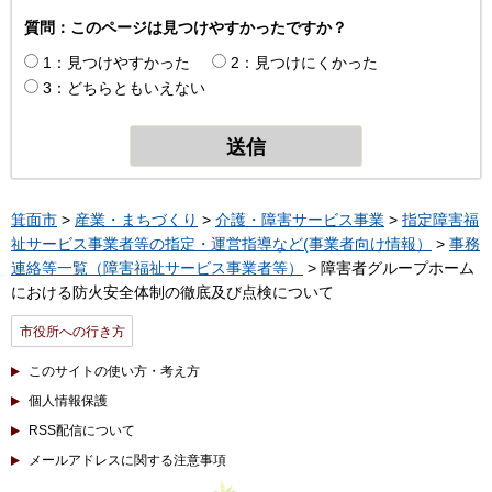
質問：このページは見つけやすかったですか？
1：見つけやすかった
2：見つけにくかった
3：どちらともいえない
箕面市
>
産業・まちづくり
>
介護・障害サービス事業
>
指定障害福
祉サービス事業者等の指定・運営指導など(事業者向け情報）
>
事務
連絡等一覧（障害福祉サービス事業者等）
> 障害者グループホーム
における防火安全体制の徹底及び点検について
市役所への行き方
このサイトの使い方・考え方
個人情報保護
RSS配信について
メールアドレスに関する注意事項