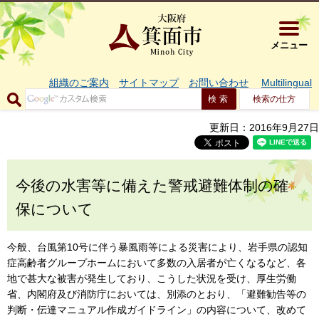
大阪府箕面市 
メニュー
組織のご案内
サイトマップ
お問い合わせ
Multilingual
検索の仕方
更新日：2016年9月27日
今後の水害等に備えた警戒避難体制の確
保について
今般、台風第10号に伴う暴風雨等による災害により、岩手県の認知
症高齢者グループホームにおいて多数の入居者が亡くなるなど、各
地で甚大な被害が発生しており、こうした状況を受け、厚生労働
省、内閣府及び消防庁においては、別添のとおり、「避難勧告等の
判断・伝達マニュアル作成ガイドライン」の内容について、改めて