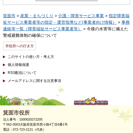
箕面市
>
産業・まちづくり
>
介護・障害サービス事業
>
指定障害福
祉サービス事業者等の指定・運営指導など(事業者向け情報）
>
事務
連絡等一覧（障害福祉サービス事業者等）
> 今後の水害等に備えた
警戒避難体制の確保について
市役所への行き方
このサイトの使い方・考え方
個人情報保護
RSS配信について
メールアドレスに関する注意事項
箕面市役所
法人番号：1000020272205
〒562-0003大阪府箕面市西小路4丁目6番1号
電話：072-723-2121（代表）