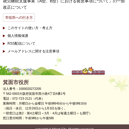
就労継続支援事業（A型、B型）における留意事項について」の一部
改正について
市役所への行き方
このサイトの使い方・考え方
個人情報保護
RSS配信について
メールアドレスに関する注意事項
箕面市役所
法人番号：1000020272205
〒562-0003大阪府箕面市西小路4丁目6番1号
電話：072-723-2121（代表）
業務時間：月曜日から金曜日 午前8時45分から午後5時15分
（祝日・休日、12月29日から1月3日を除く。
一部窓口は第2・第4土曜日＜3月・4月は毎週土曜日＞も開庁）
窓口受付時間：午前9時から午後5時
copyright
©
Minoh City. All rights reserved.