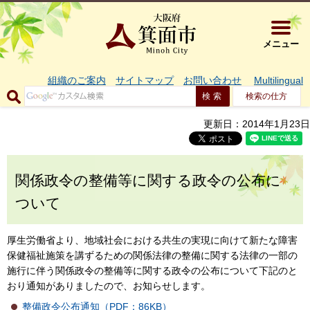
大阪府箕面市 
メニュー
組織のご案内
サイトマップ
お問い合わせ
Multilingual
検索の仕方
更新日：2014年1月23日
関係政令の整備等に関する政令の公布に
ついて
厚生労働省より、地域社会における共生の実現に向けて新たな障害
保健福祉施策を講ずるための関係法律の整備に関する法律の一部の
施行に伴う関係政令の整備等に関する政令の公布について下記のと
おり通知がありましたので、お知らせします。
整備政令公布通知（PDF：86KB）