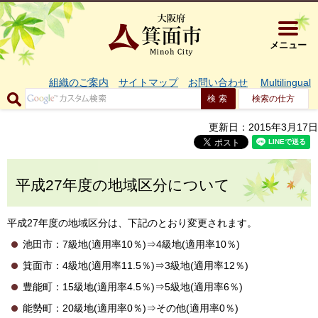
大阪府箕面市 
メニュー
組織のご案内
サイトマップ
お問い合わせ
Multilingual
検索の仕方
更新日：2015年3月17日
平成27年度の地域区分について
平成27年度の地域区分は、下記のとおり変更されます。
池田市：7級地(適用率10％)⇒4級地(適用率10％)
箕面市：4級地(適用率11.5％)⇒3級地(適用率12％)
豊能町：15級地(適用率4.5％)⇒5級地(適用率6％)
能勢町：20級地(適用率0％)⇒その他(適用率0％)