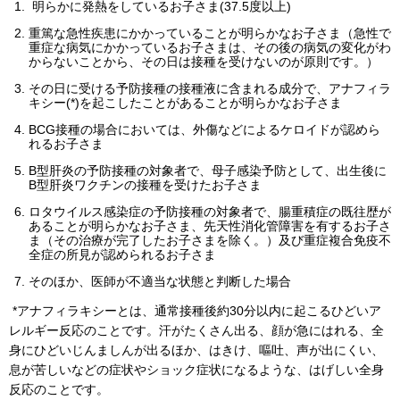
明らかに発熱をしているお子さま(37.5度以上)
重篤な急性疾患にかかっていることが明らかなお子さま（急性で
重症な病気にかかっているお子さまは、その後の病気の変化がわ
からないことから、その日は接種を受けないのが原則です。）
その日に受ける予防接種の接種液に含まれる成分で、アナフィラ
キシー(*)を起こしたことがあることが明らかなお子さま
BCG接種の場合においては、外傷などによるケロイドが認めら
れるお子さま
B型肝炎の予防接種の対象者で、母子感染予防として、出生後に
B型肝炎ワクチンの接種を受けたお子さま
ロタウイルス感染症の予防接種の対象者で、腸重積症の既往歴が
あることが明らかなお子さま、先天性消化管障害を有するお子さ
ま（その治療が完了したお子さまを除く。）及び重症複合免疫不
全症の所見が認められるお子さま
そのほか、医師が不適当な状態と判断した場合
*アナフィラキシーとは、通常接種後約30分以内に起こるひどいア
レルギー反応のことです。汗がたくさん出る、顔が急にはれる、全
身にひどいじんましんが出るほか、はきけ、嘔吐、声が出にくい、
息が苦しいなどの症状やショック症状になるような、はげしい全身
反応のことです。