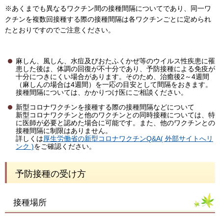
※あくまでも異なるワクチン間の接種間隔についてであり、同一ワ
クチンを複数回接種する際の接種間隔は各ワクチンごとに定められ
たとおりですのでご注意ください。
麻しん、風しん、水痘及びおたふくかぜ等のウイルス性疾患に罹
患した後は、体調の回復が不十分であり、予防接種による免疫が
十分につきにくい場合があります。そのため、治癒後2～4週間
（麻しんの場合は4週間）を一応の目安として間隔をおきます。
接種間隔については、かかりつけ医にご相談ください。
新型コロナワクチンを接種する際の接種間隔などについて
新型コロナワクチンと他のワクチンとの同時接種については、特
に医師が必要と認めた場合に可能です。また、他のワクチンとの
接種間隔に制限はありません。
詳しくは
厚生労働省の新型コロナワクチンQ&A( 外部サイトへリ
ンク )
をご確認ください。
予防接種の受け方
接種場所