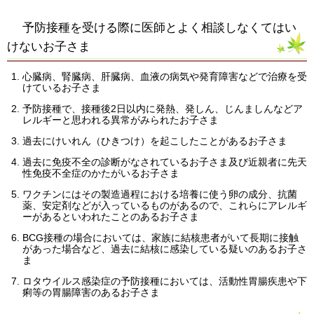
予防接種を受ける際に医師とよく相談しなくてはい
けないお子さま
心臓病、腎臓病、肝臓病、血液の病気や発育障害などで治療を受
けているお子さま
予防接種で、接種後2日以内に発熱、発しん、じんましんなどア
レルギーと思われる異常がみられたお子さま
過去にけいれん（ひきつけ）を起こしたことがあるお子さま
過去に免疫不全の診断がなされているお子さま及び近親者に先天
性免疫不全症のかたがいるお子さま
ワクチンにはその製造過程における培養に使う卵の成分、抗菌
薬、安定剤などが入っているものがあるので、これらにアレルギ
ーがあるといわれたことのあるお子さま
BCG接種の場合においては、家族に結核患者がいて長期に接触
があった場合など、過去に結核に感染している疑いのあるお子さ
ま
ロタウイルス感染症の予防接種においては、活動性胃腸疾患や下
痢等の胃腸障害のあるお子さま