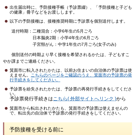
出生届出時に、予防接種手帳（予診票綴）、「予防接種と子ども
の健康」冊子などをお渡しします。
以下の予防接種は、接種推奨時期に予診票を個別送付します。
送付時期：二種混合：小学6年生の5月ごろ
日本脳炎2期：小学4年生の6月ごろ
子宮頸がん：中学1年生の7月ごろ(女子のみ)
個別送付の時期より早く接種を希望されるかたは、子どもすこ
やか課までご連絡ください。
箕面市に転入されたかたは、以前お住まいの自治体の予診票は使
えません。
こちらのページをご確認のうえ、箕面市の予診票の発
行手続きをしてください。
予診票を紛失されたかたは、予診票の再発行手続きをしてくださ
い。
予診票発行手続きは
こちら( 外部サイトへリンク )
から
箕面市から転出されたかたも、箕面市の予診票は使えませんの
で、転出先の自治体で予診票の発行手続きをしてください。
予防接種を受ける前に