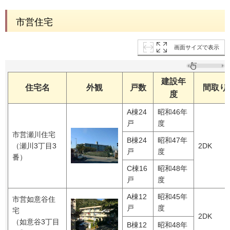
市営住宅
画面サイズで表示
建設年
住宅名
外観
戸数
間取り
度
A棟24
昭和46年
戸
度
市営瀬川住宅
B棟24
昭和47年
（瀬川3丁目3
2DK
戸
度
番）
C棟16
昭和48年
戸
度
A棟12
昭和45年
市営如意谷住
戸
度
宅
2DK
（如意谷3丁目
B棟12
昭和48年