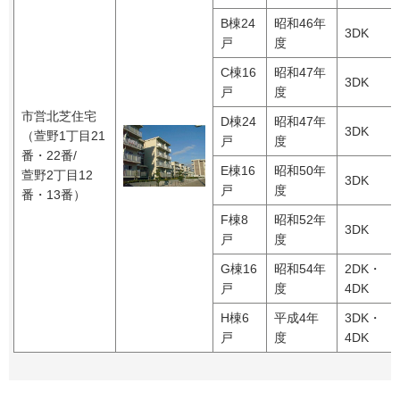
B棟24
昭和46年
3DK
戸
度
C棟16
昭和47年
3DK
戸
度
市営北芝住宅
D棟24
昭和47年
3DK
（萱野1丁目21
戸
度
番・22番/
E棟16
昭和50年
萱野2丁目12
3DK
戸
度
番・13番）
F棟8
昭和52年
3DK
戸
度
G棟16
昭和54年
2DK・
戸
度
4DK
H棟6
平成4年
3DK・
戸
度
4DK