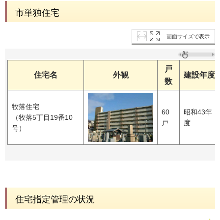
市単独住宅
画面サイズで表示
戸
住宅名
外観
建設年度
数
牧落住宅
60
昭和43年
（牧落5丁目19番10
戸
度
号）
住宅指定管理の状況