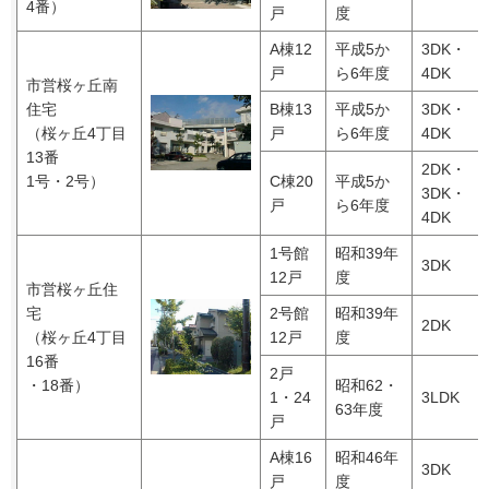
4番）
戸
度
A棟12
平成5か
3DK・
戸
ら6年度
4DK
市営桜ヶ丘南
住宅
B棟13
平成5か
3DK・
（桜ヶ丘4丁目
戸
ら6年度
4DK
13番
2DK・
1号・2号）
C棟20
平成5か
3DK・
戸
ら6年度
4DK
1号館
昭和39年
3DK
12戸
度
市営桜ヶ丘住
宅
2号館
昭和39年
2DK
（桜ヶ丘4丁目
12戸
度
16番
2戸
・18番）
昭和62・
1・24
3LDK
63年度
戸
A棟16
昭和46年
3DK
戸
度