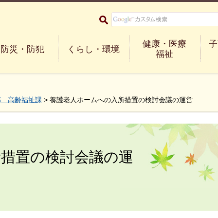
大阪府箕面市 Minoh City
健康・医療
子
防災・防犯
くらし・環境
福祉
部 高齢福祉課
> 養護老人ホームへの入所措置の検討会議の運営
所措置の検討会議の運