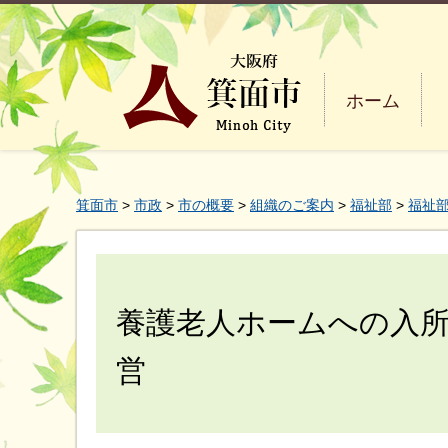
ホーム
箕面市
>
市政
>
市の概要
>
組織のご案内
>
福祉部
>
福祉
養護老人ホームへの入
営