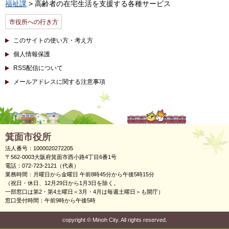
福祉課
> 高齢者の在宅生活を支援する各種サービス
市役所への行き方
このサイトの使い方・考え方
個人情報保護
RSS配信について
メールアドレスに関する注意事項
箕面市役所
法人番号：1000020272205
〒562-0003大阪府箕面市西小路4丁目6番1号
電話：072-723-2121（代表）
業務時間：月曜日から金曜日 午前8時45分から午後5時15分
（祝日・休日、12月29日から1月3日を除く。
一部窓口は第2・第4土曜日＜3月・4月は毎週土曜日＞も開庁）
窓口受付時間：午前9時から午後5時
copyright
©
Minoh City. All rights reserved.