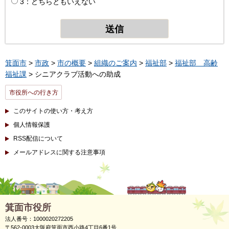
3：どちらともいえない
箕面市
>
市政
>
市の概要
>
組織のご案内
>
福祉部
>
福祉部 高齢
福祉課
> シニアクラブ活動への助成
市役所への行き方
このサイトの使い方・考え方
個人情報保護
RSS配信について
メールアドレスに関する注意事項
箕面市役所
法人番号：1000020272205
〒562-0003大阪府箕面市西小路4丁目6番1号