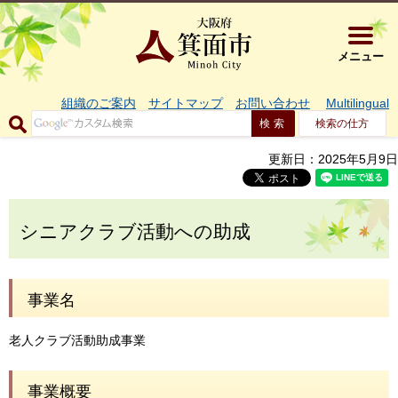
大阪府箕面市 
メニュー
組織のご案内
サイトマップ
お問い合わせ
Multilingual
検索の仕方
更新日：2025年5月9日
シニアクラブ活動への助成
事業名
老人クラブ活動助成事業
事業概要