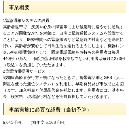
事業概要
1緊急通報システムの設置
高齢者世帯で、疾病や心身の障害等により緊急時に速やかに通報す
ることが困難なかたを対象に、自宅に緊急通報システムを設置する
ことにより、医療機関への緊急搬送など緊急時の対応などを迅速に
行い、高齢者が安心して日常生活を送れるようにします。機器レン
タル料の実費負担として、固定電話回線をお持ちの利用者は毎月
440円（税込）、固定電話回線をお持ちでない利用者は毎月2,273円
（税込）を負担していただきます。
2位置情報提供サービス
認知症高齢者が行方不明になったときに、携帯電話網とGPS（人工
衛星を使った測位システム）を利用し、早期発見及び事故防止を図
ります。加入料金と付属品代金を補助します。利用者には、基本料
金、検索料、現場急行料などを実費負担していただきます。
事業実施に必要な経費（当初予算）
5,041千円
（前年度 5,168千円）