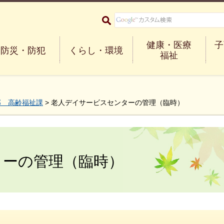
大阪府箕面市 Minoh City
健康・医療
子
防災・防犯
くらし・環境
福祉
部 高齢福祉課
> 老人デイサービスセンターの管理（臨時）
ターの管理（臨時）