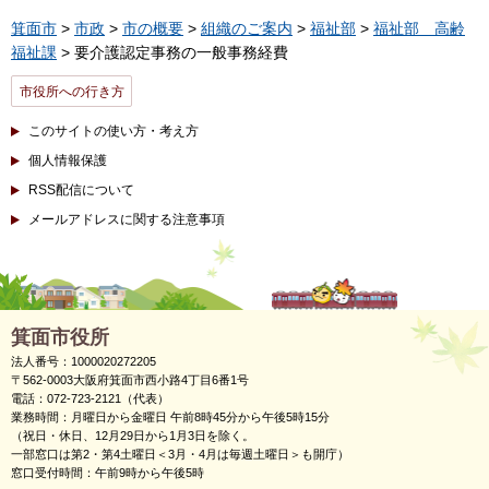
箕面市
>
市政
>
市の概要
>
組織のご案内
>
福祉部
>
福祉部 高齢
福祉課
> 要介護認定事務の一般事務経費
市役所への行き方
このサイトの使い方・考え方
個人情報保護
RSS配信について
メールアドレスに関する注意事項
箕面市役所
法人番号：1000020272205
〒562-0003大阪府箕面市西小路4丁目6番1号
電話：072-723-2121（代表）
業務時間：月曜日から金曜日 午前8時45分から午後5時15分
（祝日・休日、12月29日から1月3日を除く。
一部窓口は第2・第4土曜日＜3月・4月は毎週土曜日＞も開庁）
窓口受付時間：午前9時から午後5時