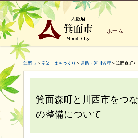
ホーム
箕面市
>
産業・まちづくり
>
道路・河川管理
> 箕面森町
箕面森町と川西市をつ
の整備について