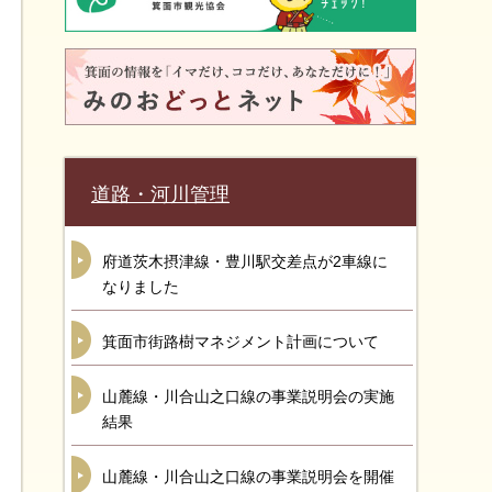
道路・河川管理
府道茨木摂津線・豊川駅交差点が2車線に
なりました
箕面市街路樹マネジメント計画について
山麓線・川合山之口線の事業説明会の実施
結果
山麓線・川合山之口線の事業説明会を開催