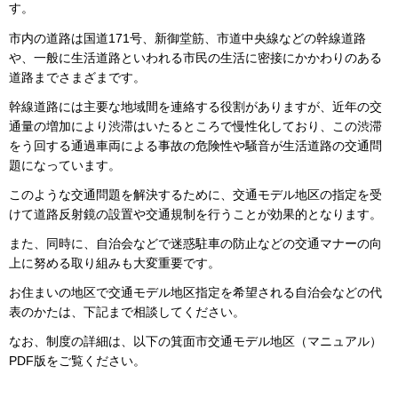
す。
市内の道路は国道171号、新御堂筋、市道中央線などの幹線道路
や、一般に生活道路といわれる市民の生活に密接にかかわりのある
道路までさまざまです。
幹線道路には主要な地域間を連絡する役割がありますが、近年の交
通量の増加により渋滞はいたるところで慢性化しており、この渋滞
をう回する通過車両による事故の危険性や騒音が生活道路の交通問
題になっています。
このような交通問題を解決するために、交通モデル地区の指定を受
けて道路反射鏡の設置や交通規制を行うことが効果的となります。
また、同時に、自治会などで迷惑駐車の防止などの交通マナーの向
上に努める取り組みも大変重要です。
お住まいの地区で交通モデル地区指定を希望される自治会などの代
表のかたは、下記まで相談してください。
なお、制度の詳細は、以下の箕面市交通モデル地区（マニュアル）
PDF版をご覧ください。