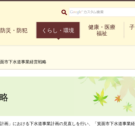
大阪府箕面市 Minoh City
健康・医療
子
防災・防犯
くらし・環境
福祉
箕面市下水道事業経営戦略
略
施計画」における下水道事業計画の見直しを行い、「箕面市下水道事業経