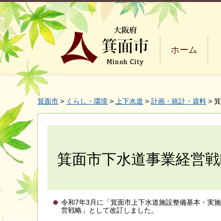
ホーム
箕面市
>
くらし・環境
>
上下水道
>
計画・統計・資料
> 
箕面市下水道事業経営戦
令和7年3月に「箕面市上下水道施設整備基本・実
営戦略」として改訂しました。