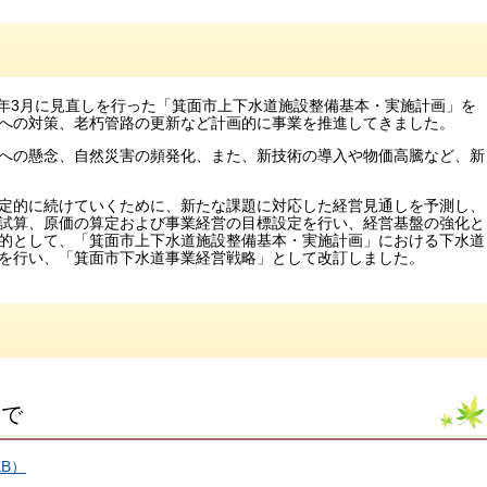
9年3⽉に⾒直しを⾏った「箕⾯市上下⽔道施設整備基本・実施計画」を
への対策、⽼朽管路の更新など計画的に事業を推進してきました。
への懸念、⾃然災害の頻発化、また、新技術の導入や物価高騰など、新
定的に続けていくために、新たな課題に対応した経営⾒通しを予測し、
試算、原価の算定および事業経営の目標設定を⾏い、経営基盤の強化と
的として、「箕面市上下水道施設整備基本・実施計画」における下水道
を行い、「箕面市下水道事業経営戦略」として改訂しました。
まで
B）