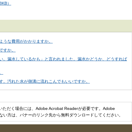
8KB）
ような費用がかかりますか。
ですか。
い。漏水しているかも」と言われました。漏水かどうか、どうすれば
。
す。汚れた水が側溝に流れこんでもいいですか。
く場合には、Adobe Acrobat Readerが必要です。Adobe
をお持ちでない方は、バナーのリンク先から無料ダウンロードしてください。