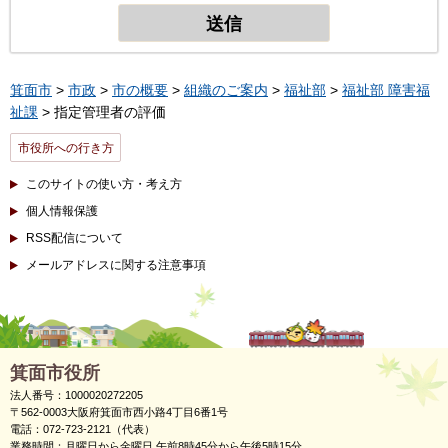
箕面市
>
市政
>
市の概要
>
組織のご案内
>
福祉部
>
福祉部 障害福
祉課
> 指定管理者の評価
市役所への行き方
このサイトの使い方・考え方
個人情報保護
RSS配信について
メールアドレスに関する注意事項
箕面市役所
法人番号：1000020272205
〒562-0003大阪府箕面市西小路4丁目6番1号
電話：072-723-2121（代表）
業務時間：月曜日から金曜日 午前8時45分から午後5時15分