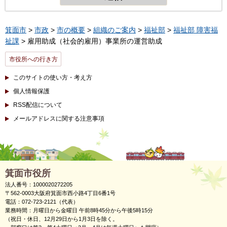
箕面市
>
市政
>
市の概要
>
組織のご案内
>
福祉部
>
福祉部 障害福
祉課
> 雇用助成（社会的雇用）事業所の運営助成
市役所への行き方
このサイトの使い方・考え方
個人情報保護
RSS配信について
メールアドレスに関する注意事項
箕面市役所
法人番号：1000020272205
〒562-0003大阪府箕面市西小路4丁目6番1号
電話：072-723-2121（代表）
業務時間：月曜日から金曜日 午前8時45分から午後5時15分
（祝日・休日、12月29日から1月3日を除く。